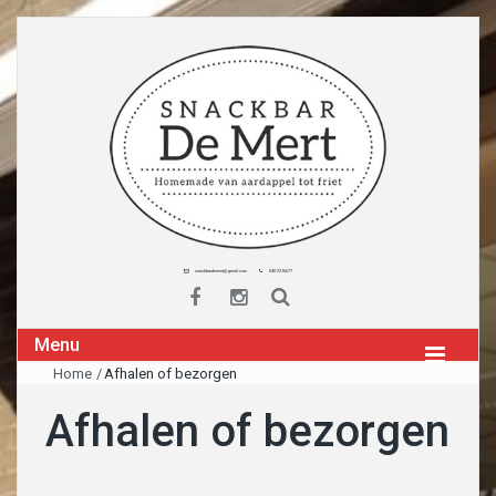
snackbardemert@gmail.com
040-2216677
Menu
Home
/
Afhalen of bezorgen
Afhalen of bezorgen