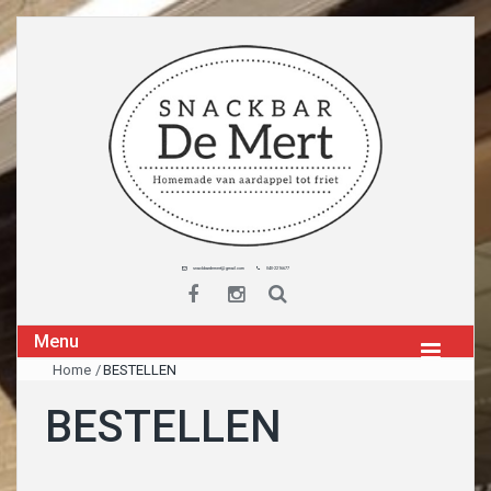
snackbardemert@gmail.com
040-2216677
Menu
Home
/
BESTELLEN
BESTELLEN