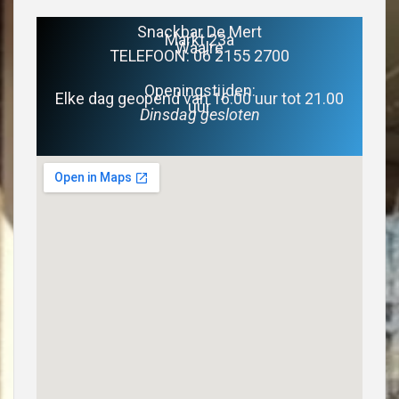
Snackbar De Mert
Markt 23a
Waalre
TELEFOON: 06 2155 2700
Openingstijden:
Elke dag geopend van 16.00 uur tot 21.00
uur
Dinsdag gesloten