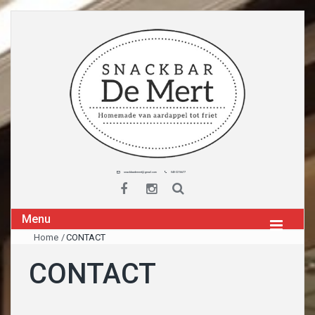
snackbardemert@gmail.com
040-2216677
Menu
Home
/
CONTACT
CONTACT